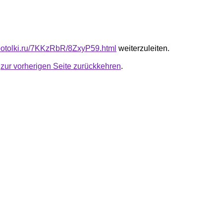
e-potolki.ru/7KKzRbR/8ZxyP59.html
weiterzuleiten.
u
zur vorherigen Seite zurückkehren
.