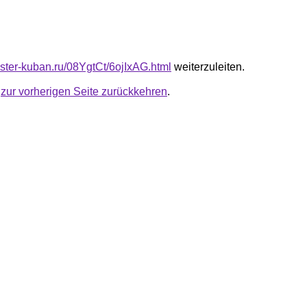
aster-kuban.ru/08YgtCt/6ojIxAG.html
weiterzuleiten.
u
zur vorherigen Seite zurückkehren
.