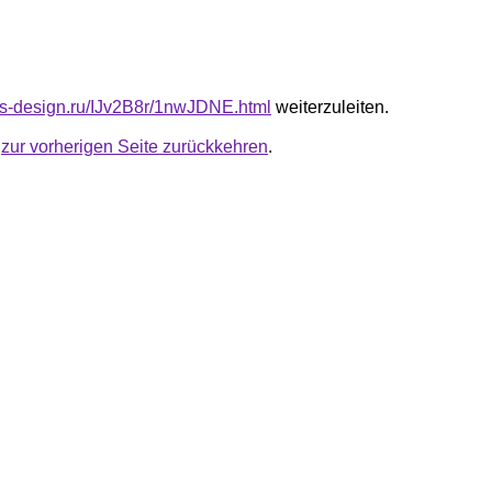
cus-design.ru/IJv2B8r/1nwJDNE.html
weiterzuleiten.
u
zur vorherigen Seite zurückkehren
.