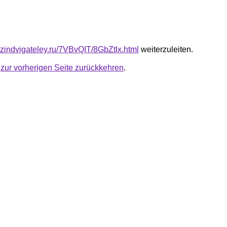
azindvigateley.ru/7VBvQIT/8GbZtlx.html
weiterzuleiten.
u
zur vorherigen Seite zurückkehren
.