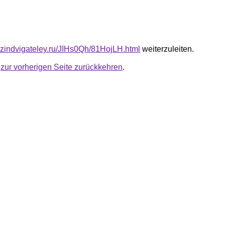
azindvigateley.ru/JIHs0Qh/81HojLH.html
weiterzuleiten.
u
zur vorherigen Seite zurückkehren
.