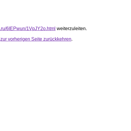
fb.ru/6IEPwun/1VpJY2o.html
weiterzuleiten.
u
zur vorherigen Seite zurückkehren
.