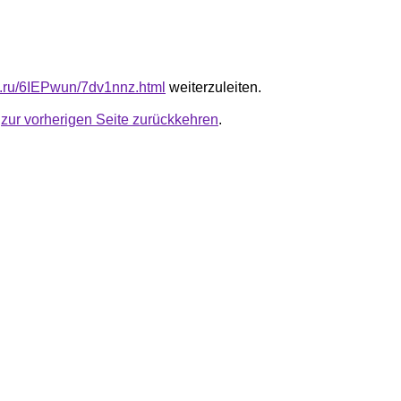
fb.ru/6IEPwun/7dv1nnz.html
weiterzuleiten.
u
zur vorherigen Seite zurückkehren
.