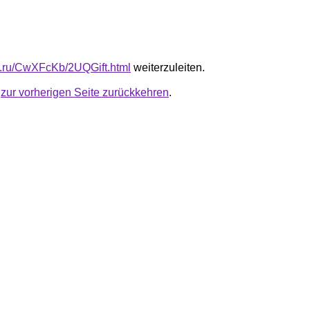
fb.ru/CwXFcKb/2UQGift.html
weiterzuleiten.
u
zur vorherigen Seite zurückkehren
.