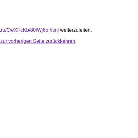
fb.ru/CwXFcKb/80lWj6o.html
weiterzuleiten.
u
zur vorherigen Seite zurückkehren
.