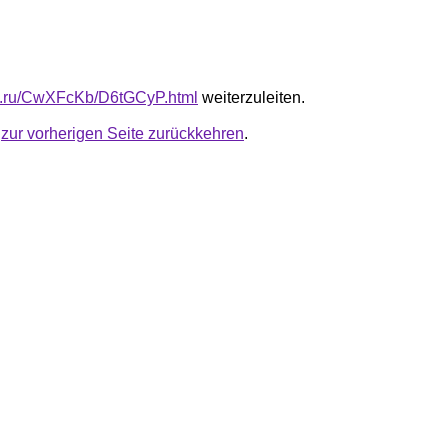
fb.ru/CwXFcKb/D6tGCyP.html
weiterzuleiten.
u
zur vorherigen Seite zurückkehren
.