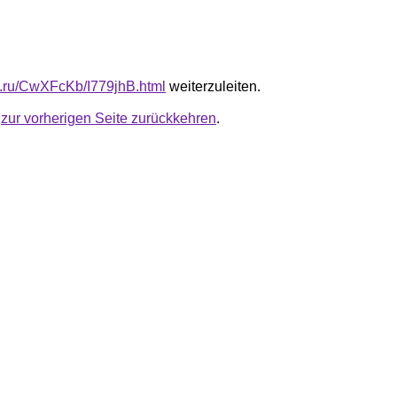
fb.ru/CwXFcKb/I779jhB.html
weiterzuleiten.
u
zur vorherigen Seite zurückkehren
.