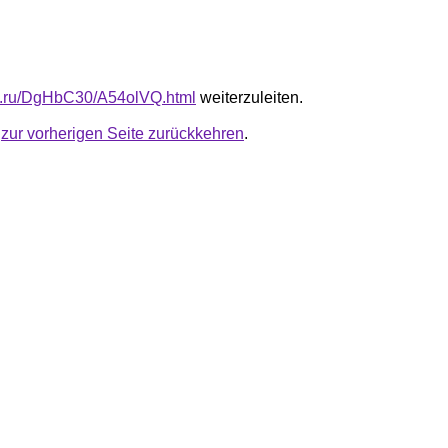
fb.ru/DgHbC30/A54olVQ.html
weiterzuleiten.
u
zur vorherigen Seite zurückkehren
.