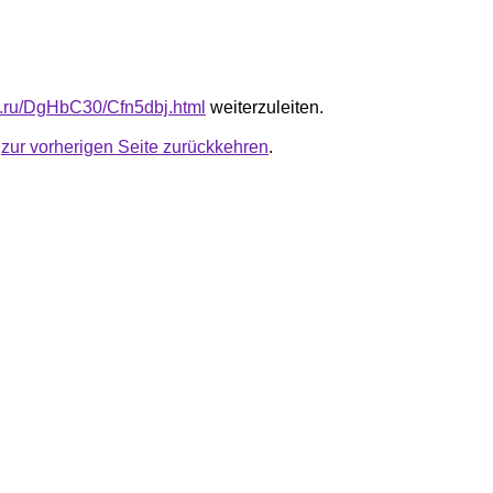
fb.ru/DgHbC30/Cfn5dbj.html
weiterzuleiten.
u
zur vorherigen Seite zurückkehren
.