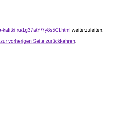
ta-kalitki.ru/1g37atY/7y8s5CI.html
weiterzuleiten.
u
zur vorherigen Seite zurückkehren
.