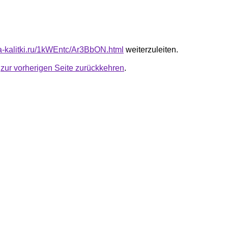
ta-kalitki.ru/1kWEntc/Ar3BbON.html
weiterzuleiten.
u
zur vorherigen Seite zurückkehren
.