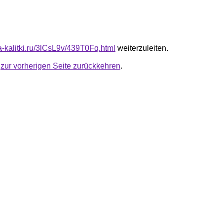
ta-kalitki.ru/3lCsL9v/439T0Fq.html
weiterzuleiten.
u
zur vorherigen Seite zurückkehren
.