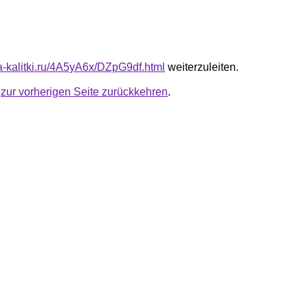
ta-kalitki.ru/4A5yA6x/DZpG9df.html
weiterzuleiten.
u
zur vorherigen Seite zurückkehren
.