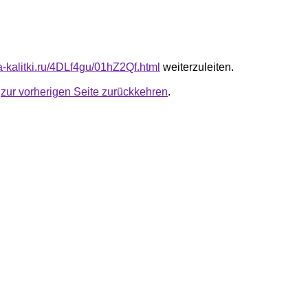
ta-kalitki.ru/4DLf4gu/01hZ2Qf.html
weiterzuleiten.
u
zur vorherigen Seite zurückkehren
.