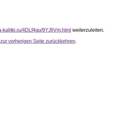
ta-kalitki.ru/4DLf4gu/9YJllVm.html
weiterzuleiten.
u
zur vorherigen Seite zurückkehren
.