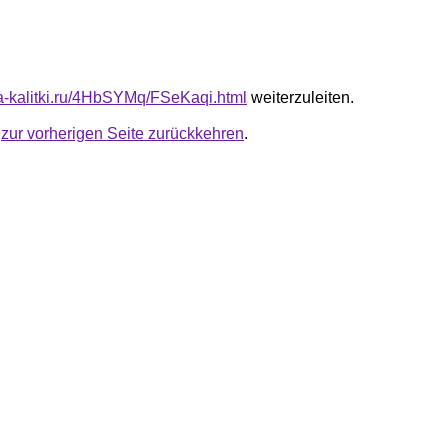
ota-kalitki.ru/4HbSYMq/FSeKaqi.html
weiterzuleiten.
u
zur vorherigen Seite zurückkehren
.