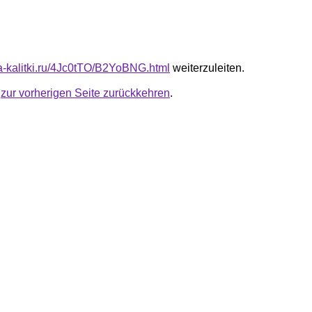
ota-kalitki.ru/4Jc0tTO/B2YoBNG.html
weiterzuleiten.
u
zur vorherigen Seite zurückkehren
.