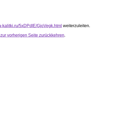
ta-kalitki.ru/5xDPdIE/GjoVegk.html
weiterzuleiten.
u
zur vorherigen Seite zurückkehren
.