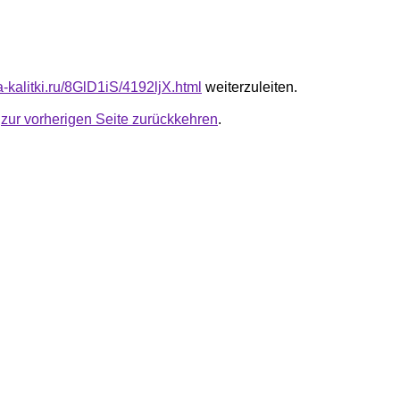
ta-kalitki.ru/8GlD1iS/4192ljX.html
weiterzuleiten.
u
zur vorherigen Seite zurückkehren
.