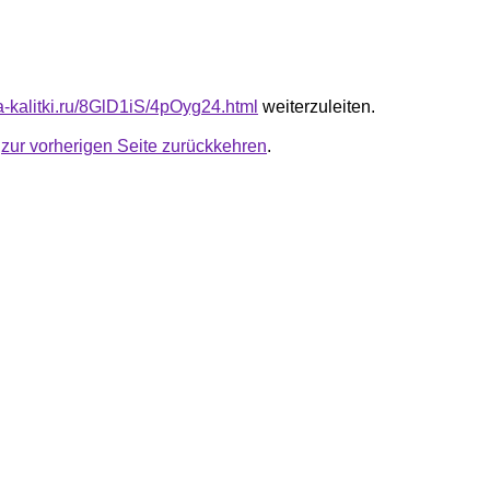
ta-kalitki.ru/8GlD1iS/4pOyg24.html
weiterzuleiten.
u
zur vorherigen Seite zurückkehren
.