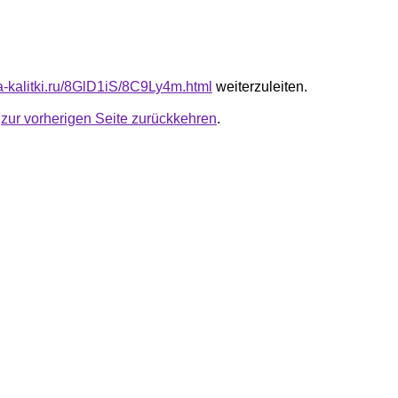
ta-kalitki.ru/8GlD1iS/8C9Ly4m.html
weiterzuleiten.
u
zur vorherigen Seite zurückkehren
.