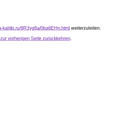
ta-kalitki.ru/9R3yg8a/0ba6EHn.html
weiterzuleiten.
u
zur vorherigen Seite zurückkehren
.