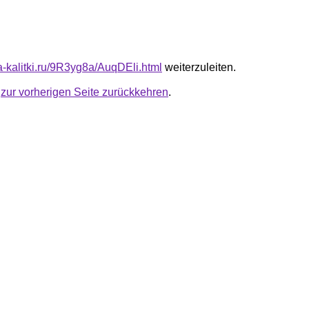
ta-kalitki.ru/9R3yg8a/AuqDEli.html
weiterzuleiten.
u
zur vorherigen Seite zurückkehren
.