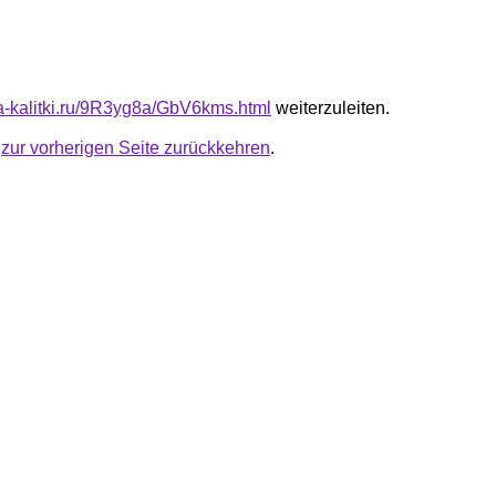
ota-kalitki.ru/9R3yg8a/GbV6kms.html
weiterzuleiten.
u
zur vorherigen Seite zurückkehren
.