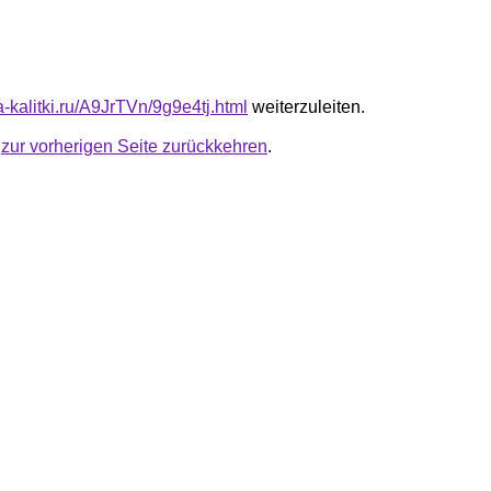
ta-kalitki.ru/A9JrTVn/9g9e4tj.html
weiterzuleiten.
u
zur vorherigen Seite zurückkehren
.