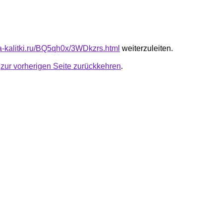
ta-kalitki.ru/BQ5qh0x/3WDkzrs.html
weiterzuleiten.
u
zur vorherigen Seite zurückkehren
.