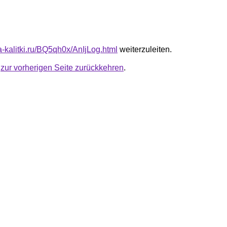
ta-kalitki.ru/BQ5qh0x/AnIjLog.html
weiterzuleiten.
u
zur vorherigen Seite zurückkehren
.