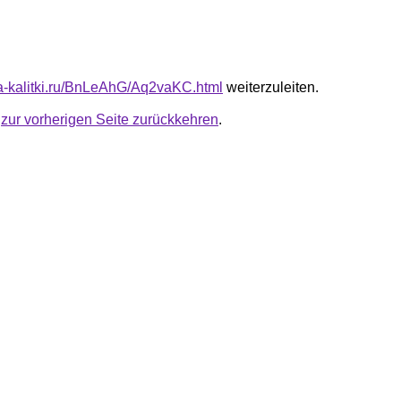
ota-kalitki.ru/BnLeAhG/Aq2vaKC.html
weiterzuleiten.
u
zur vorherigen Seite zurückkehren
.