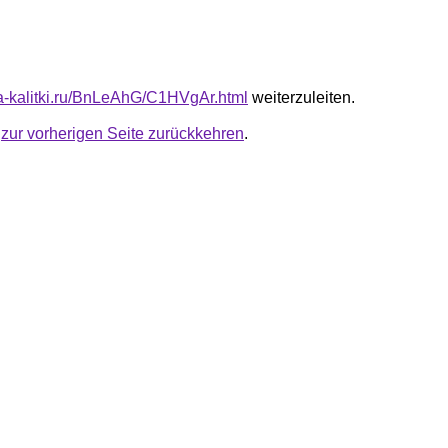
ota-kalitki.ru/BnLeAhG/C1HVgAr.html
weiterzuleiten.
u
zur vorherigen Seite zurückkehren
.