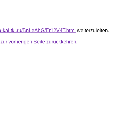
ta-kalitki.ru/BnLeAhG/Er12V4T.html
weiterzuleiten.
u
zur vorherigen Seite zurückkehren
.