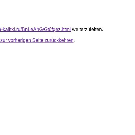
ta-kalitki.ru/BnLeAhG/Gt6fqez.html
weiterzuleiten.
u
zur vorherigen Seite zurückkehren
.