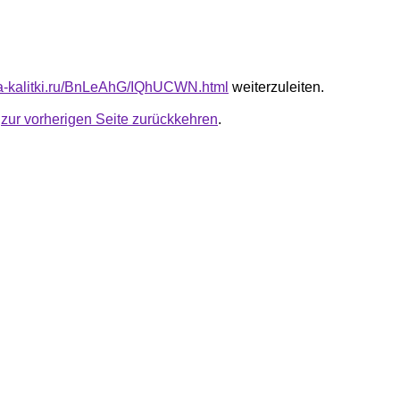
ota-kalitki.ru/BnLeAhG/IQhUCWN.html
weiterzuleiten.
u
zur vorherigen Seite zurückkehren
.