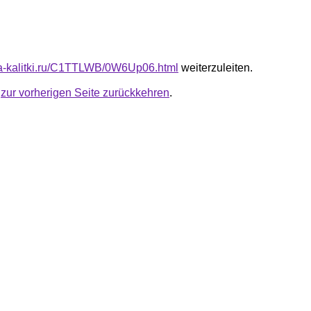
ota-kalitki.ru/C1TTLWB/0W6Up06.html
weiterzuleiten.
u
zur vorherigen Seite zurückkehren
.