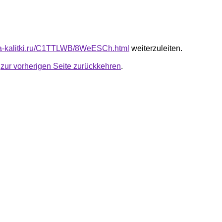
ota-kalitki.ru/C1TTLWB/8WeESCh.html
weiterzuleiten.
u
zur vorherigen Seite zurückkehren
.