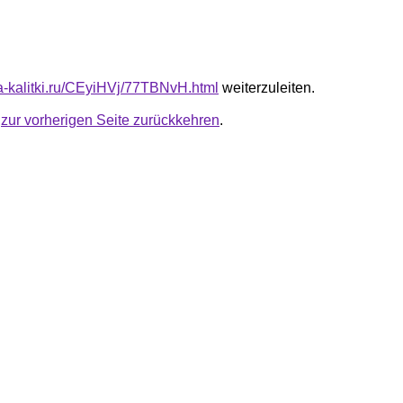
ta-kalitki.ru/CEyiHVj/77TBNvH.html
weiterzuleiten.
u
zur vorherigen Seite zurückkehren
.