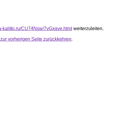
ota-kalitki.ru/CU74Nsw/7vGxqve.html
weiterzuleiten.
u
zur vorherigen Seite zurückkehren
.