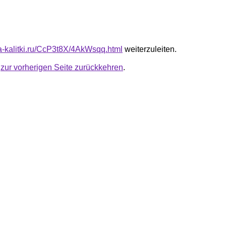
ta-kalitki.ru/CcP3t8X/4AkWsqq.html
weiterzuleiten.
u
zur vorherigen Seite zurückkehren
.