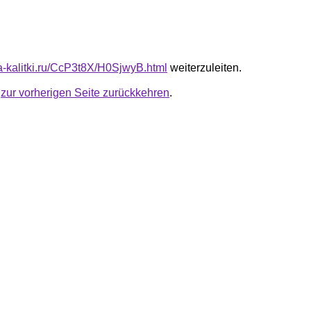
ta-kalitki.ru/CcP3t8X/H0SjwyB.html
weiterzuleiten.
u
zur vorherigen Seite zurückkehren
.