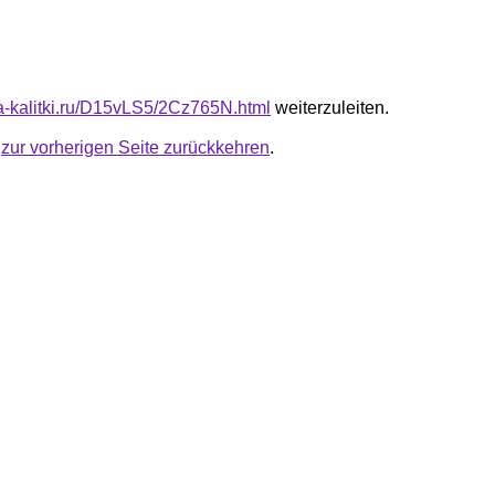
ota-kalitki.ru/D15vLS5/2Cz765N.html
weiterzuleiten.
u
zur vorherigen Seite zurückkehren
.