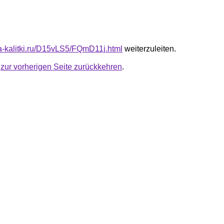
ota-kalitki.ru/D15vLS5/FQmD11j.html
weiterzuleiten.
u
zur vorherigen Seite zurückkehren
.