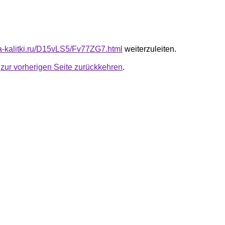
ota-kalitki.ru/D15vLS5/Fv77ZG7.html
weiterzuleiten.
u
zur vorherigen Seite zurückkehren
.