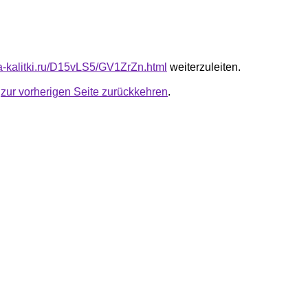
ta-kalitki.ru/D15vLS5/GV1ZrZn.html
weiterzuleiten.
u
zur vorherigen Seite zurückkehren
.