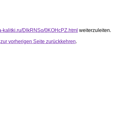
ota-kalitki.ru/DlkRNSo/0KOHcPZ.html
weiterzuleiten.
u
zur vorherigen Seite zurückkehren
.