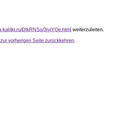
ta-kalitki.ru/DlkRNSo/3jyiYOe.html
weiterzuleiten.
u
zur vorherigen Seite zurückkehren
.