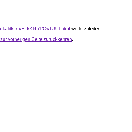
ta-kalitki.ru/E1kKNh1/CwLJ9rf.html
weiterzuleiten.
u
zur vorherigen Seite zurückkehren
.