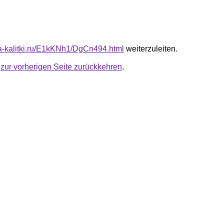
ota-kalitki.ru/E1kKNh1/DgCn494.html
weiterzuleiten.
u
zur vorherigen Seite zurückkehren
.